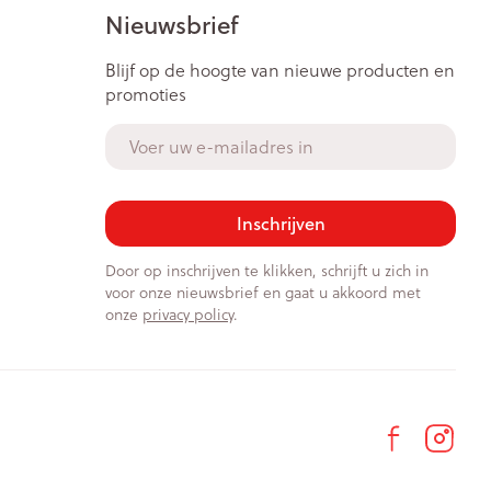
Bed
Nieuwsbrief
ng zon
Doorliggen - decubitis
ie
Urinewegen
Blijf op de hoogte van nieuwe producten en
Toon meer
promoties
E-mail adres
id, spanning
Stoppen met roken
t en intieme
Gezichtsreiniging -
ontschminken
n Orthopedie
Instrumenten
Inschrijven
sche
Anti tumor middelen
en
Reinigingsmelk, - crème, -
Door op inschrijven te klikken, schrijft u zich in
ie
olie en gel
voor onze nieuwsbrief en gaat u akkoord met
onze
privacy policy
.
jn
Tonic - lotion
Anesthesie
zorging
Micellair water
Specifiek voor de ogen
ie
Diverse geneesmiddelen
et
Toon meer