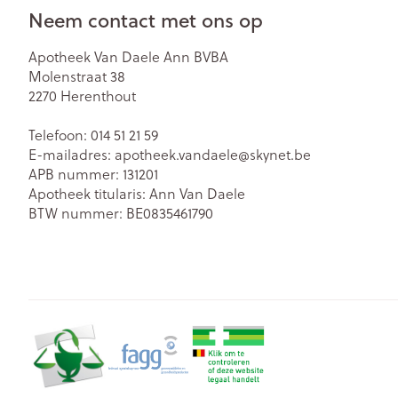
Neem contact met ons op
Zuurstof
Eelt
Eksteroog - lik
Ademhalingsst
Apotheek Van Daele Ann BVBA
Molenstraat 38
Toon meer
2270
Herenthout
Spieren en ge
Telefoon:
014 51 21 59
E-mailadres:
apotheek.vandaele@
skynet.be
Specifiek voo
APB nummer:
131201
Naalden en sp
Apotheek titularis:
Ann Van Daele
Lichaamsverzo
Infecties
BTW nummer:
BE0835461790
Spuiten
Deodorant
Oplossing voor 
Gezichtsverzor
Luizen
Naalden
Naalden voor i
pennaalden
Diagnostica
Toon meer
Haar