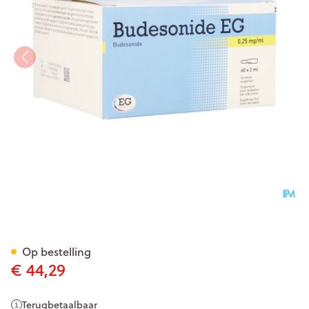
Budesonide EG 0,25Mg/Ml V
Op bestelling
€ 44,29
Terugbetaalbaar