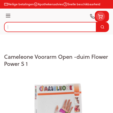
Ga naar de inhoud
Veilige betalingen
Apothekersadvies
Snelle beschikbaarheid
Menu
Zoek
Product, merk, categorie...
Cameleone Voorarm Open -duim Flower
Power S 1