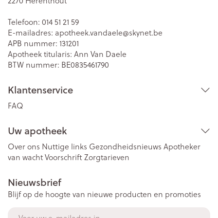
2270
Herenthout
Telefoon:
014 51 21 59
E-mailadres:
apotheek.vandaele@
skynet.be
APB nummer:
131201
Apotheek titularis:
Ann Van Daele
BTW nummer:
BE0835461790
Klantenservice
FAQ
Uw apotheek
Over ons
Nuttige links
Gezondheidsnieuws
Apotheker
van wacht
Voorschrift
Zorgtarieven
Nieuwsbrief
Blijf op de hoogte van nieuwe producten en promoties
E-mail adres