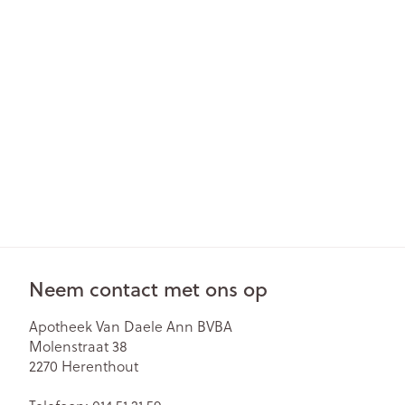
Gezichtsverzor
Pillendozen en
accessoires
Pigmentstoorn
Gevoelige huid
geïrriteerde hu
Gemengde hu
Doffe huid
Toon meer
Neem contact met ons op
Snurken
Apotheek Van Daele Ann BVBA
Molenstraat 38
2270
Herenthout