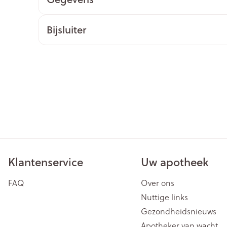
ging
Supplementen
Insectenwe
Mondmaskers
middelen
Bijsluiter
issen
 -
id
id
Klantenservice
Uw apotheek
Zelfbruiner
Scheren
FAQ
Over ons
Nuttige links
Gezondheidsnieuws
Apotheker van wacht