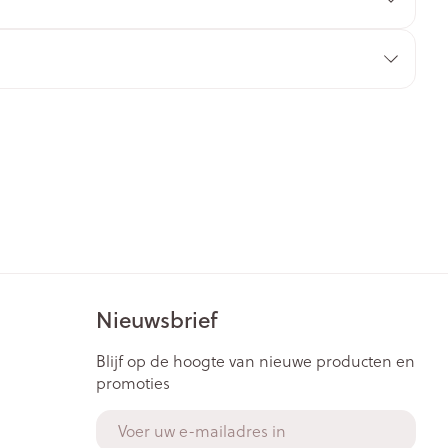
rende
Parfums en
geurproducten
Nieuwsbrief
CBD
Blijf op de hoogte van nieuwe producten en
promoties
E-mail adres