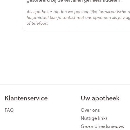
Verpakking
Als apotheker bieden we persoonlijke farmaceutische 
Actieve
hulpmiddel kun je contact met ons opnemen als je vrag
donepezil hydrochloride
Ingrediënten
of telefoon.
Behoud
Kamertemperatuur (15°C 
Klantenservice
Uw apotheek
FAQ
Over ons
Nuttige links
Gezondheidsnieuws