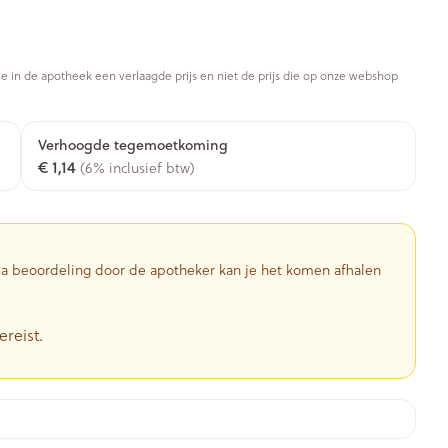
Botten, spieren en
ten
Toon meer
gewrichten
armtetherapie
ogels
Fytotherapie
Wondzorg
Toon meer
je in de apotheek een verlaagde prijs en niet de prijs die op onze webshop
Diagnosetesten en
stress
Vlooien en teken
Mond en keel
meetapparatuur
Oren
Verhoogde tegemoetkoming
Zuigtabletten
€ 1,14
Alcoholtest
(6% inclusief btw)
g
Oordopjes
herapie -
Mond, muil of snavel
en -druppels
Spray - oplossing
Bloeddrukmeter
ls
Oorreiniging
Cholesteroltest
zen
Oordruppels
Hartslagmeter
 Na beoordeling door de apotheker kan je het komen afhalen
ulpmiddelen
Toon meer
ereist.
herming
Hygiëne
Ergonomie
nning en -
Aambeien
s
Bad en douche
Ademhaling en zuurstof