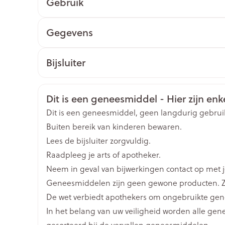
Gebruik
Toon meer
Startdosering: 5 mg, 1x per dag gedurende min.
Gegevens
Maximale dosering: 10 mg, 1x per dag
ging
Supplementen
Insectenwe
Mondmaskers
middelen
CNK
2853125
Bijsluiter
issen
's Avonds onmiddellijk voor het slapen gaan
 -
Organisaties
Nederlands
Duits
Sandoz
Frans
id
Veiligheidsinformatie
Dit is een geneesmiddel - Hier zijn enke
id
Merken
Sandoz
Dit is een geneesmiddel, geen langdurig gebrui
Buiten bereik van kinderen bewaren.
Breedte
50 mm
Lees de bijsluiter zorgvuldig.
Raadpleeg je arts of apotheker.
Lengte
100 mm
Neem in geval van bijwerkingen contact op met je
Geneesmiddelen zijn geen gewone producten. Z
Zelfbruiner
Scheren
Diepte
30 mm
De wet verbiedt apothekers om ongebruikte ge
In het belang van uw veiligheid worden alle ge
Hoeveelheid
28
gesorteerd bij de vervallen geneesmiddelen.