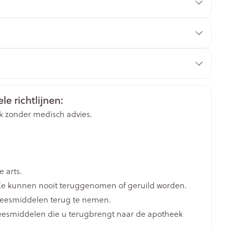
 1 maand
rende
Parfums en
geurproducten
le richtlijnen:
k zonder medisch advies.
 arts.
e kunnen nooit teruggenomen of geruild worden.
CBD
neesmiddelen terug te nemen.
neesmiddelen die u terugbrengt naar de apotheek