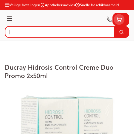
Ga naar de inhoud
Veilige betalingen
Apothekersadvies
Snelle beschikbaarheid
Menu
Zoek
Product, merk, categorie...
Ducray Hidrosis Control Creme Duo
Promo 2x50ml