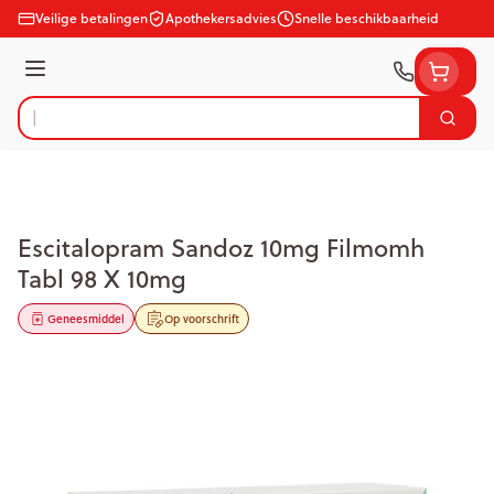
Ga naar de inhoud
Veilige betalingen
Apothekersadvies
Snelle beschikbaarheid
Menu
Zoek
Product, merk, categorie...
Escitalopram Sandoz 10mg Filmomh
Tabl 98 X 10mg
Geneesmiddel
Op voorschrift