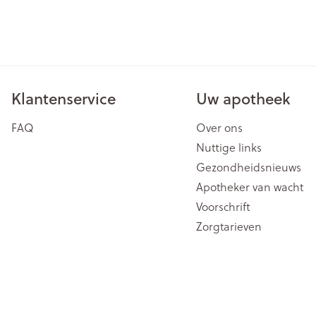
ging
Supplementen
Insectenwe
Mondmaskers
middelen
issen
 -
id
Klantenservice
Uw apotheek
id
FAQ
Over ons
Nuttige links
Gezondheidsnieuws
Apotheker van wacht
Voorschrift
Zelfbruiner
Scheren
Zorgtarieven