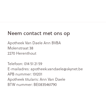
Gezichtsverzor
Pillendozen en
accessoires
Pigmentstoorn
Gevoelige huid
geïrriteerde hu
Neem contact met ons op
Gemengde hu
Apotheek Van Daele Ann BVBA
Doffe huid
Molenstraat 38
2270
Herenthout
Toon meer
Telefoon:
014 51 21 59
E-mailadres:
apotheek.vandaele@
skynet.be
APB nummer:
131201
Snurken
Apotheek titularis:
Ann Van Daele
BTW nummer:
BE0835461790