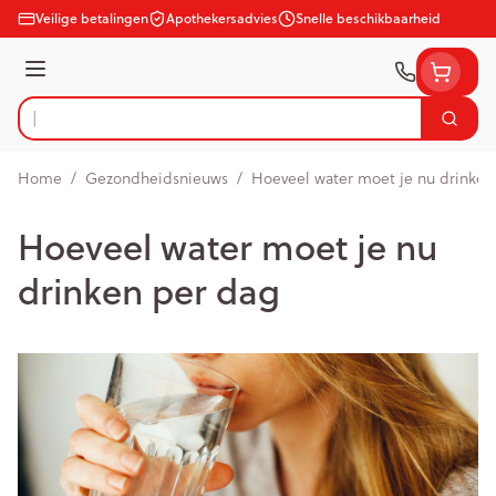
Ga naar de inhoud
Veilige betalingen
Apothekersadvies
Snelle beschikbaarheid
Menu
Zoek
Product, merk, categorie...
Home
/
Gezondheidsnieuws
/
Hoeveel water moet je nu drinken
Hoeveel water moet je nu
drinken per dag