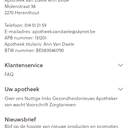
Molenstraat 38
2270
Herenthout
Telefoon:
014 51 21 59
E-mailadres:
apotheek.vandaele@
skynet.be
APB nummer:
131201
Apotheek titularis:
Ann Van Daele
BTW nummer:
BE0835461790
Klantenservice
FAQ
Uw apotheek
Over ons
Nuttige links
Gezondheidsnieuws
Apotheker
van wacht
Voorschrift
Zorgtarieven
Nieuwsbrief
Blijf op de hoogte van nieuwe producten en promoties