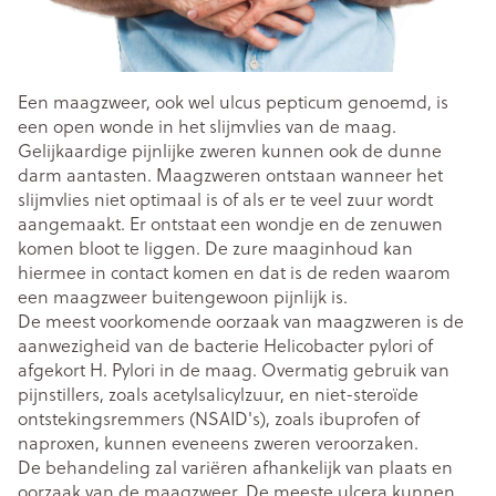
Een maagzweer, ook wel ulcus pepticum genoemd, is
een open wonde in het slijmvlies van de maag.
Gelijkaardige pijnlijke zweren kunnen ook de dunne
darm aantasten. Maagzweren ontstaan wanneer het
slijmvlies niet optimaal is of als er te veel zuur wordt
aangemaakt. Er ontstaat een wondje en de zenuwen
komen bloot te liggen. De zure maaginhoud kan
hiermee in contact komen en dat is de reden waarom
een maagzweer buitengewoon pijnlijk is.
De meest voorkomende oorzaak van maagzweren is de
aanwezigheid van de bacterie Helicobacter pylori of
afgekort H. Pylori in de maag. Overmatig gebruik van
pijnstillers, zoals acetylsalicylzuur, en niet-steroïde
ontstekingsremmers (NSAID's), zoals ibuprofen of
naproxen, kunnen eveneens zweren veroorzaken.
De behandeling zal variëren afhankelijk van plaats en
oorzaak van de maagzweer. De meeste ulcera kunnen