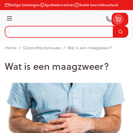
Ga naar de inhoud
Veilige betalingen
Apothekersadvies
Snelle beschikbaarheid
Menu
Zoek
Product, merk, categorie...
Home
/
Gezondheidsnieuws
/
Wat is een maagzweer?
Wat is een maagzweer?