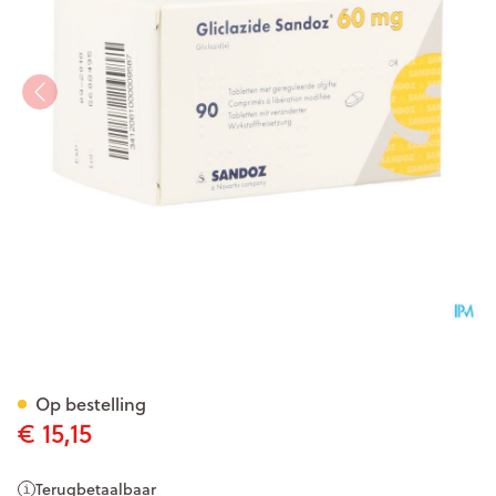
Gliclazide Sandoz 60mg Gere
Op bestelling
€ 15,15
Terugbetaalbaar