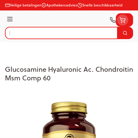
Ga naar de inhoud
Veilige betalingen
Apothekersadvies
Snelle beschikbaarheid
Menu
Zoek
Product, merk, categorie...
Glucosamine Hyaluronic Ac. Chondroitin
Msm Comp 60