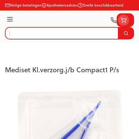
Ga naar de inhoud
Veilige betalingen
Apothekersadvies
Snelle beschikbaarheid
Menu
Zoek
Product, merk, categorie...
Mediset Kl.verzorg.j/b Compact1 P/s