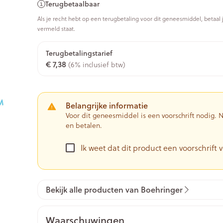
Terugbetaalbaar
0+ categorie
Als je recht hebt op een terugbetaling voor dit geneesmiddel, betaal 
Wondzorg
EHBO
vermeld staat.
ie
ven
Homeopathie
Spieren en gewrichten
Gemoed en 
Ogen
Neus
Neus
Ogen
eneeskunde categorie
Vilt
Podologie
n
Ooginfecties
Tabletten
Terugbetalingstarief
Spray
Oogspoelin
€ 7,38
(6% inclusief btw)
Handschoenen
Cold - Hot t
Oren
Ogen
Anti allergische en anti
Neussprays 
 en EHBO categorie
denborstels
Oogdruppe
warm/koud
inflammatoire middelen
al
Wondhelend
los
Creme - gel
Verbanddo
 antiviraal
Ontzwellende middelen
insecten categorie
Brandwonden
 pluimen
Accessoires
Belangrijke informatie
Droge ogen
Medische h
Glaucoom
Voor dit geneesmiddel is een voorschrift nodig.
Toon meer
en betalen.
ddelen categorie
Toon meer
Toon meer
Ik weet dat dit product een voorschrift v
en
e en
Nagels
Diabetes
Zonnebesc
Stoma
Hart- en bloedvaten
Bloedverdu
stolling
Bekijk alle producten van Boehringer
eelt en
Nagellak
Bloedglucosemeter
Aftersun
Stomazakje
len
Kalk- en schimmelnagels
Teststrips en naalden
Lippen
Stomaplaat
spray
ires
Waarschuwingen