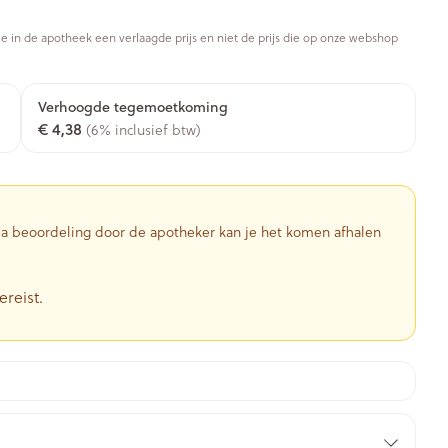
Toon meer
je in de apotheek een verlaagde prijs en niet de prijs die op onze webshop
Diagnosetesten en
stress
Vlooien en teken
Mond en keel
meetapparatuur
Oren
Zuigtabletten
Verhoogde tegemoetkoming
Alcoholtest
g
Oordopjes
€ 4,38
(6% inclusief btw)
herapie -
Mond, muil of snavel
en -druppels
Spray - oplossing
Bloeddrukmeter
ls
Oorreiniging
Cholesteroltest
zen
Oordruppels
Hartslagmeter
ulpmiddelen
 Na beoordeling door de apotheker kan je het komen afhalen
Toon meer
ereist.
herming
Hygiëne
Ergonomie
nning en -
Aambeien
s
Bad en douche
Ademhaling en zuurstof
je
Badkamer