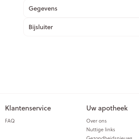
Gegevens
ging
Supplementen
Insectenwe
Mondmaskers
middelen
issen
Bijsluiter
 -
id
id
Zelfbruiner
Scheren
Klantenservice
Uw apotheek
FAQ
Over ons
Nuttige links
Gezondheidsnieuws