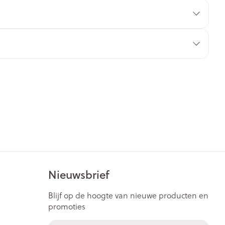
rende
Parfums en
geurproducten
CBD
Nieuwsbrief
Blijf op de hoogte van nieuwe producten en
promoties
E-mail adres