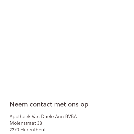
Gezichtsverzor
Pillendozen en
accessoires
Pigmentstoorn
Gevoelige huid
geïrriteerde hu
Gemengde hu
Doffe huid
Toon meer
Snurken
Neem contact met ons op
Apotheek Van Daele Ann BVBA
Molenstraat 38
2270
Herenthout