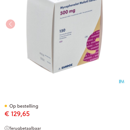
Mycofenolaat Mofetil Sando
Op bestelling
€ 129,65
Terugbetaalbaar