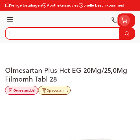
Ga naar de inhoud
Veilige betalingen
Apothekersadvies
Snelle beschikbaarheid
Menu
Zoek
Product, merk, categorie...
Olmesartan Plus Hct EG 20Mg/25,0Mg
Filmomh Tabl 28
Geneesmiddel
Op voorschrift