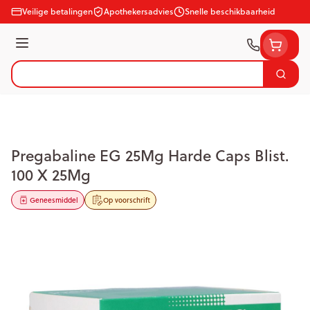
Ga naar de inhoud
Veilige betalingen
Apothekersadvies
Snelle beschikbaarheid
Menu
Zoek
Product, merk, categorie...
Pregabaline EG 25Mg Harde Caps Blist.
100 X 25Mg
Geneesmiddel
Op voorschrift