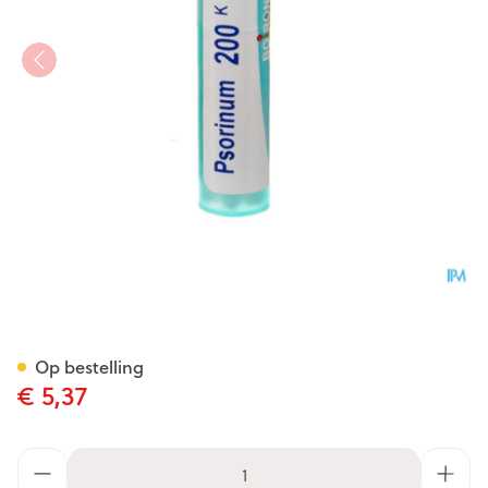
Psorinum 200k Gr 4g Boiron
Op bestelling
€ 5,37
Aantal