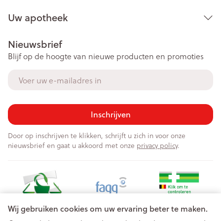
Uw apotheek
Choline
choline bitartraat
125mg
Nieuwsbrief
Jood
kaliumjodide
150µg
Blijf op de hoogte van nieuwe producten en promoties
E-mail adres
ingrediënten
vorm
hoeveelhei
per softgel
DHA
docosahexaeenzuur
Inschrijven
350mg
Door op inschrijven te klikken, schrijft u zich in voor onze
EPA
eicosapentaeenzuur
150mg
nieuwsbrief en gaat u akkoord met onze
privacy policy
.
20µg (800
Vitamine D3
cholecalciferol
IE)
Wij gebruiken cookies om uw ervaring beter te maken.