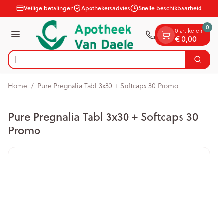
Dia 1 van 1
Ga naar de inhoud
Veilige betalingen
Apothekersadvies
Snelle beschikbaarheid
0
0 artikelen
Menu
€ 0,00
O
Zoek
Product, merk, categorie...
Home
/
Pure Pregnalia Tabl 3x30 + Softcaps 30 Promo
Pure Pregnalia Tabl 3x30 + Softcaps 30
Promo