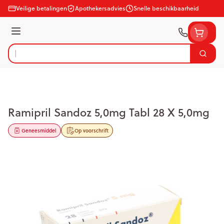
Ga naar de inhoud
Veilige betalingen
Apothekersadvies
Snelle beschikbaarheid
Menu
Zoek
Product, merk, categorie...
Ramipril Sandoz 5,0mg Tabl 28 X 5,0mg
Geneesmiddel
Op voorschrift