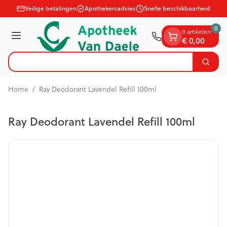
Dia 1 van 1
Ga naar de inhoud
Veilige betalingen
Apothekersadvies
Snelle beschikbaarheid
0
0 artikelen
Menu
€ 0,00
Zoek
Product, merk, categorie...
Home
/
Ray Deodorant Lavendel Refill 100ml
Ray Deodorant Lavendel Refill 100ml