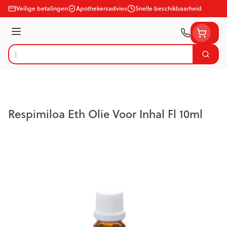
Ga naar de inhoud
Veilige betalingen
Apothekersadvies
Snelle beschikbaarheid
Menu
Zoek
Product, merk, categorie...
Respimiloa Eth Olie Voor Inhal Fl 10ml