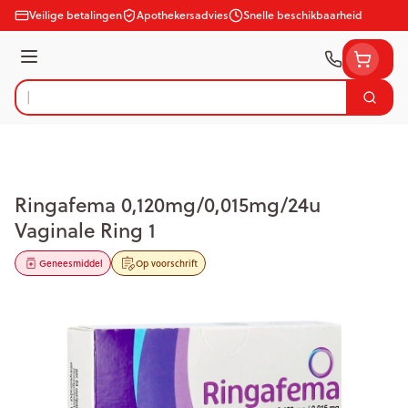
Ga naar de inhoud
Veilige betalingen
Apothekersadvies
Snelle beschikbaarheid
Menu
Zoek
Product, merk, categorie...
Ringafema 0,120mg/0,015mg/24u
Vaginale Ring 1
Geneesmiddel
Op voorschrift