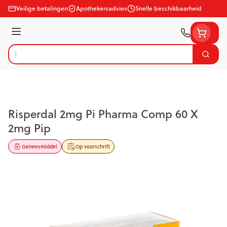
Ga naar de inhoud
Veilige betalingen
Apothekersadvies
Snelle beschikbaarheid
Menu
Zoek
Product, merk, categorie...
Risperdal 2mg Pi Pharma Comp 60 X
2mg Pip
Geneesmiddel
Op voorschrift