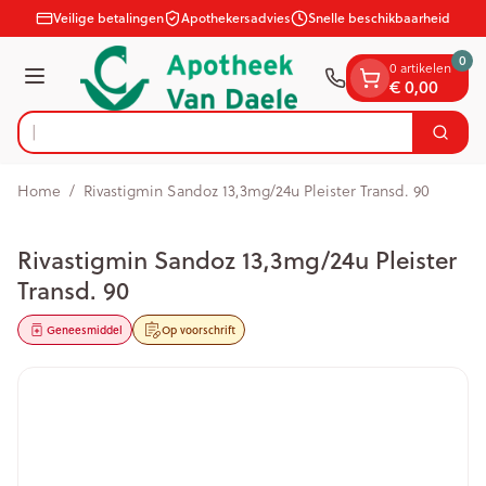
Dia 1 van 1
Ga naar de inhoud
Veilige betalingen
Apothekersadvies
Snelle beschikbaarheid
0
0 artikelen
Menu
€ 0,00
Op z
Zoek
Product, merk, categorie...
Home
/
Rivastigmin Sandoz 13,3mg/24u Pleister Transd. 90
Rivastigmin Sandoz 13,3mg/24u Pleister
Transd. 90
Geneesmiddel
Op voorschrift