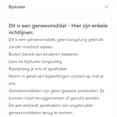
CNK
4361879
zwelling) en als die niet verbetert binnen 48 uur na
polyethyleentereftalaatfilm, all-rac-α-tocoferol,
Bijsluiter
verwijdering van de pleister voor transdermaal
poly(butylmethacrylaat, methyl-methacrylaat)
gebruik.
Organisaties
Nederlands
Sandoz
Duits
Frans
copolymeer (3:1), acrylcopolymeer, silicone,
Veiligheidsinformatie
Dit is een geneesmiddel - Hier zijn enkele
dimeticon, polyesterfilm bekleed met
Merken
Sandoz
richtlijnen:
fluoropolymeer, hars, pigmenten, organische
Dit is een geneesmiddel, geen langdurig gebruik
polymeren/harsen.
Breedte
98 mm
zonder medisch advies.
Buiten bereik van kinderen bewaren.
Lengte
120 mm
Lees de bijsluiter zorgvuldig.
Raadpleeg je arts of apotheker.
Diepte
96 mm
Neem in geval van bijwerkingen contact op met je
arts.
Actieve
rivastigmine
Geneesmiddelen zijn geen gewone producten. Ze
Ingrediënten
kunnen nooit teruggenomen of geruild worden.
De wet verbiedt apothekers om ongebruikte
Behoud
Kamertemperatuur (15°C - 25°C)
geneesmiddelen terug te nemen.