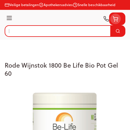
Ga naar de inhoud
Veilige betalingen
Apothekersadvies
Snelle beschikbaarheid
Menu
Zoek
Product, merk, categorie...
Rode Wijnstok 1800 Be Life Bio Pot Gel
60