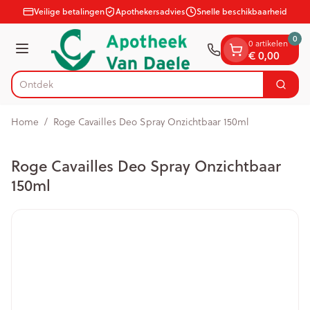
Dia 1 van 1
Ga naar de inhoud
Veilige betalingen
Apothekersadvies
Snelle beschikbaarheid
0
0 artikelen
Menu
€ 0,00
Zoek
Product, merk, categorie...
Home
/
Roge Cavailles Deo Spray Onzichtbaar 150ml
Roge Cavailles Deo Spray Onzichtbaar
150ml