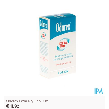
Lengte
178 mm
Diepte
45 mm
Hoeveelheid
150
Verpakking
Behoud
Kamertemperatuur (15°C - 25°C)
Odorex Extra Dry Deo 50ml
€ 11,92