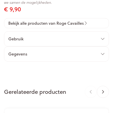
we samen de mogelijkheden.
€ 9,90
Bekijk alle producten van Roge Cavailles
Gebruik
Gegevens
CNK
3000155
Organisaties
ROGÉ CAVAILLÈS
Gerelateerde producten
Merken
Roge Cavailles
Breedte
48 mm
Navigeren door de elementen van de carrousel is mogelijk m
Druk om carrousel over te slaan
Druk op om naar carrouselnavigatie te gaan