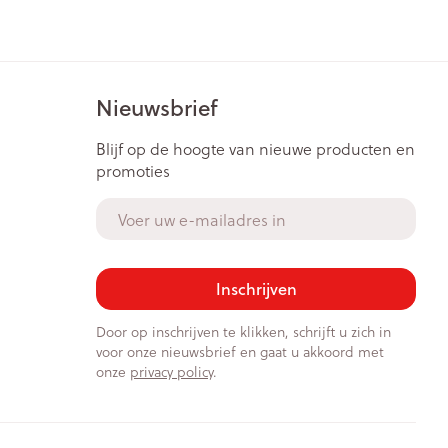
Bed
ng zon
Doorliggen - decubitis
ie
Urinewegen
Toon meer
Nieuwsbrief
id, spanning
Stoppen met roken
Blijf op de hoogte van nieuwe producten en
promoties
t en intieme
Gezichtsreiniging -
ontschminken
n Orthopedie
Instrumenten
E-mail adres
sche
Anti tumor middelen
en
Reinigingsmelk, - crème, -
ie
olie en gel
Inschrijven
jn
Tonic - lotion
Anesthesie
zorging
Micellair water
Door op inschrijven te klikken, schrijft u zich in
voor onze nieuwsbrief en gaat u akkoord met
Specifiek voor de ogen
ie
Diverse geneesmiddelen
onze
privacy policy
.
et
Toon meer