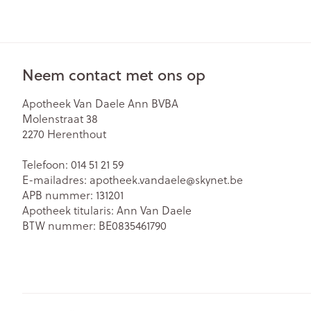
Zuurstof
Eelt
Eksteroog - lik
Ademhalingsst
Toon meer
Neem contact met ons op
Spieren en ge
Apotheek Van Daele Ann BVBA
Molenstraat 38
Specifiek voo
2270
Herenthout
Naalden en sp
Lichaamsverzo
Infecties
Telefoon:
014 51 21 59
Spuiten
Deodorant
E-mailadres:
apotheek.vandaele@
skynet.be
Oplossing voor 
APB nummer:
131201
Gezichtsverzor
Luizen
Apotheek titularis:
Ann Van Daele
Naalden
BTW nummer:
BE0835461790
Naalden voor i
pennaalden
Diagnostica
Toon meer
Haar