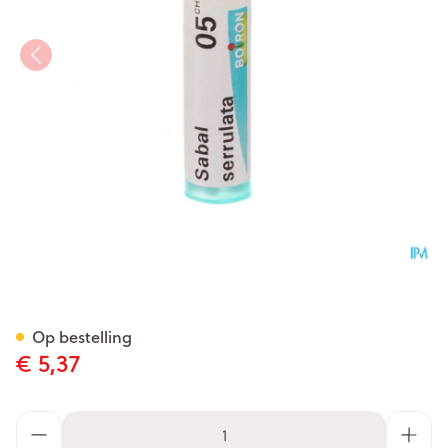
Sabal Serrulata 05ch Gr 4g B
Op bestelling
€ 5,37
Aantal