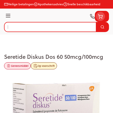
Ga naar de inhoud
Veilige betalingen
Apothekersadvies
Snelle beschikbaarheid
Menu
Zoek
Product, merk, categorie...
Seretide Diskus Dos 60 50mcg/100mcg
Geneesmiddel
Op voorschrift