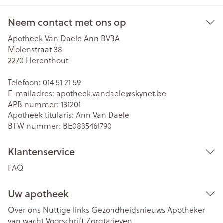
Neem contact met ons op
Apotheek Van Daele Ann BVBA
Molenstraat 38
2270
Herenthout
Telefoon:
014 51 21 59
E-mailadres:
apotheek.vandaele@
skynet.be
APB nummer:
131201
Apotheek titularis:
Ann Van Daele
BTW nummer:
BE0835461790
Klantenservice
FAQ
Uw apotheek
Over ons
Nuttige links
Gezondheidsnieuws
Apotheker
van wacht
Voorschrift
Zorgtarieven