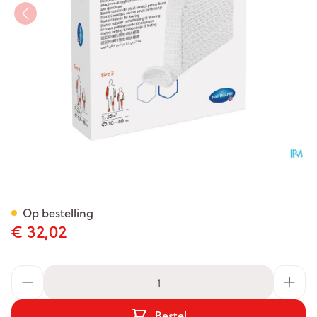
StÜlpa Fix Nr.3 Ong. 3cm 25 
Op bestelling
€ 32,02
Aantal
Bestel