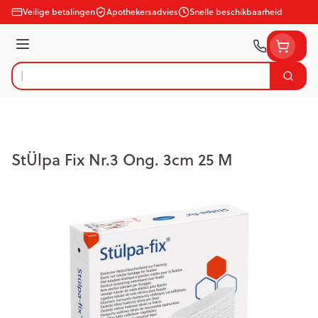
Ga naar de inhoud
Veilige betalingen
Apothekersadvies
Snelle beschikbaarheid
Menu
Zoek
Product, merk, categorie...
StÜlpa Fix Nr.3 Ong. 3cm 25 M