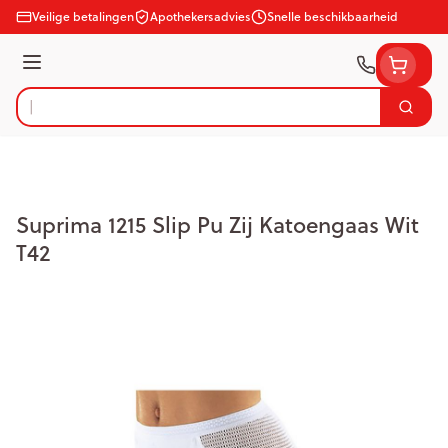
Ga naar de inhoud
Veilige betalingen
Apothekersadvies
Snelle beschikbaarheid
Menu
Zoek
Product, merk, categorie...
Suprima 1215 Slip Pu Zij Katoengaas Wit
T42