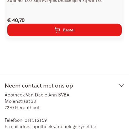
Suprima 1222 Slip Pvc/pes Drukknopen Zij Wit T54
€ 40,70
Bestel
Neem contact met ons op
Apotheek Van Daele Ann BVBA
Molenstraat 38
2270
Herenthout
Telefoon:
014 51 21 59
E-mailadres:
apotheek.vandaele@
skynet.be