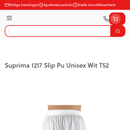
Ga naar de inhoud
Veilige betalingen
Apothekersadvies
Snelle beschikbaarheid
Menu
Zoek
Product, merk, categorie...
Suprima 1217 Slip Pu Unisex Wit T52