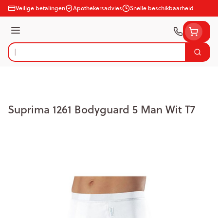
Ga naar de inhoud
Veilige betalingen
Apothekersadvies
Snelle beschikbaarheid
Menu
Zoek
Product, merk, categorie...
Suprima 1261 Bodyguard 5 Man Wit T7