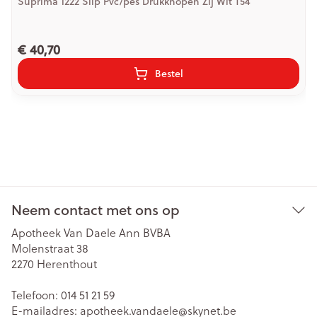
Suprima 1222 Slip Pvc/pes Drukknopen Zij Wit T54
€ 40,70
Bestel
Neem contact met ons op
Apotheek Van Daele Ann BVBA
Molenstraat 38
2270
Herenthout
Telefoon:
014 51 21 59
E-mailadres:
apotheek.vandaele@
skynet.be