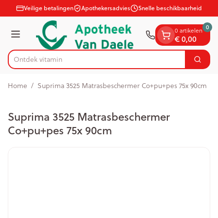
Dia 1 van 1
Ga naar de inhoud
Veilige betalingen
Apothekersadvies
Snelle beschikbaarheid
0
0 artikelen
€ 0,00
Menu
Ontdek
Zoek
Product, merk, categorie...
Home
/
Suprima 3525 Matrasbeschermer Co+pu+pes 75x 90cm
Suprima 3525 Matrasbeschermer
Co+pu+pes 75x 90cm