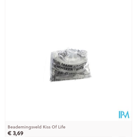
Lengte
300 mm
Diepte
40 mm
Behoud
Kamertemperatuur (15°C - 25°C)
Beademingsveld Kiss Of Life
€ 3,69