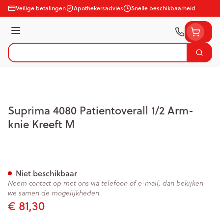
Ga naar de inhoud
Veilige betalingen
Apothekersadvies
Snelle beschikbaarheid
Menu
Zoek
Product, merk, categorie...
Suprima 4080 Patientoverall 1/2 Arm-
knie Kreeft M
Suprima 4080 Patientoverall 
Niet beschikbaar
Neem contact op met ons via telefoon of e-mail, dan bekijken
we samen de mogelijkheden.
€ 81,30