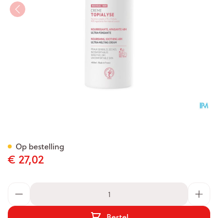
Svr Topialyse Creme 400ml
Op bestelling
€ 27,02
Aantal
Bestel