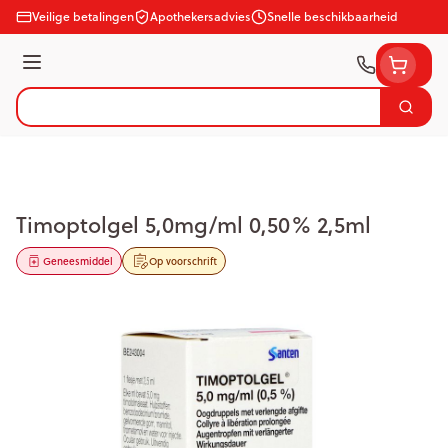
Ga naar de inhoud
Veilige betalingen
Apothekersadvies
Snelle beschikbaarheid
Menu
Zoek
Product, merk, categorie...
Timoptolgel 5,0mg/ml 0,50% 2,5ml
Geneesmiddel
Op voorschrift