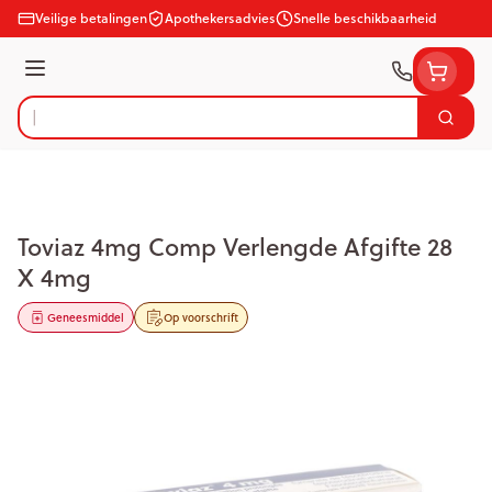
Ga naar de inhoud
Veilige betalingen
Apothekersadvies
Snelle beschikbaarheid
Menu
Zoek
Product, merk, categorie...
Toviaz 4mg Comp Verlengde Afgifte 28
X 4mg
Geneesmiddel
Op voorschrift