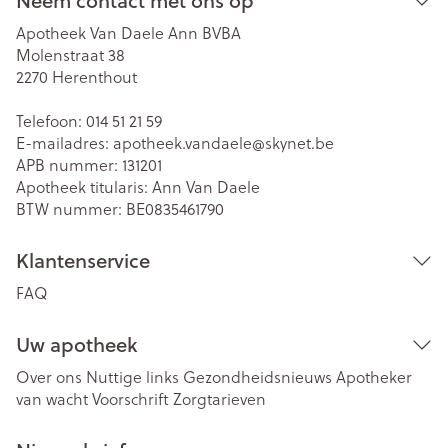
Neem contact met ons op
Apotheek Van Daele Ann BVBA
Molenstraat 38
2270
Herenthout
Telefoon:
014 51 21 59
E-mailadres:
apotheek.vandaele@
skynet.be
APB nummer:
131201
Apotheek titularis:
Ann Van Daele
BTW nummer:
BE0835461790
Klantenservice
FAQ
Uw apotheek
Over ons
Nuttige links
Gezondheidsnieuws
Apotheker
van wacht
Voorschrift
Zorgtarieven