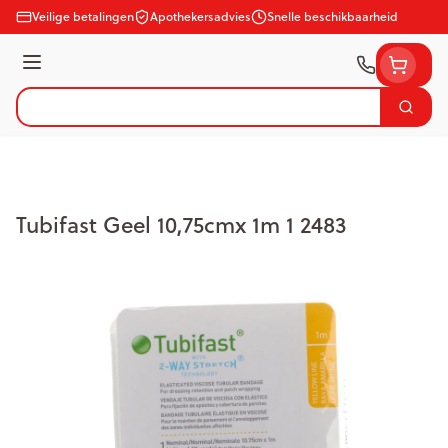
Ga naar de inhoud
Veilige betalingen
Apothekersadvies
Snelle beschikbaarheid
Menu
Zoek
Product, merk, categorie...
Tubifast Geel 10,75cmx 1m 1 2483