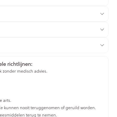
rende
Parfums en
geurproducten
le richtlijnen:
k zonder medisch advies.
CBD
 arts.
e kunnen nooit teruggenomen of geruild worden.
neesmiddelen terug te nemen.