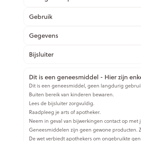
Toon meer
Gebruik
ging
Supplementen
Insectenwe
Mondmaskers
middelen
Gegevens
issen
CNK
1528397
 -
Bijsluiter
id
Organisaties
Nederlands
Duits
Heel Belgium
Frans
id
Veiligheidsinformatie
Dit is een geneesmiddel - Hier zijn enke
Merken
Heel
Dit is een geneesmiddel, geen langdurig gebrui
Buiten bereik van kinderen bewaren.
Breedte
45 mm
Lees de bijsluiter zorgvuldig.
Raadpleeg je arts of apotheker.
Zelfbruiner
Scheren
Lengte
39 mm
Neem in geval van bijwerkingen contact op met je
Geneesmiddelen zijn geen gewone producten. Z
Diepte
104 mm
De wet verbiedt apothekers om ongebruikte ge