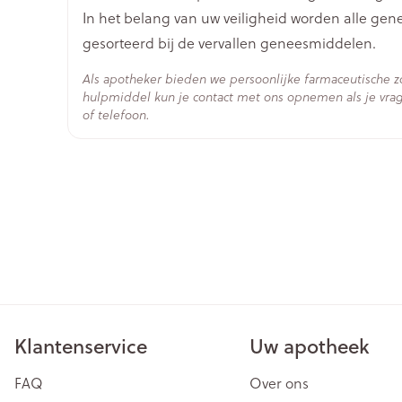
In het belang van uw veiligheid worden alle ge
Hoeveelheid
20
gesorteerd bij de vervallen geneesmiddelen.
Verpakking
Als apotheker bieden we persoonlijke farmaceutische 
Actieve
hulpmiddel kun je contact met ons opnemen als je vrag
geen actieve ingrediënte
Ingrediënten
of telefoon.
Behoud
Kamertemperatuur (15°C 
Klantenservice
Uw apotheek
FAQ
Over ons