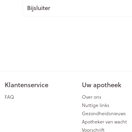
Bijsluiter
ging
Supplementen
Insectenwe
Mondmaskers
middelen
issen
 -
id
id
Klantenservice
Uw apotheek
Zelfbruiner
Scheren
FAQ
Over ons
Nuttige links
Gezondheidsnieuws
Apotheker van wacht
Voorschrift