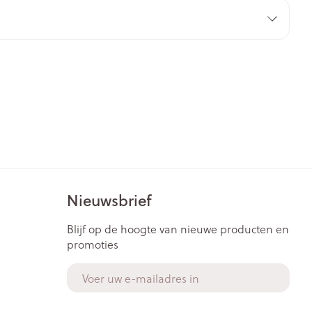
rende
Parfums en
geurproducten
Nieuwsbrief
CBD
Blijf op de hoogte van nieuwe producten en
promoties
E-mail adres