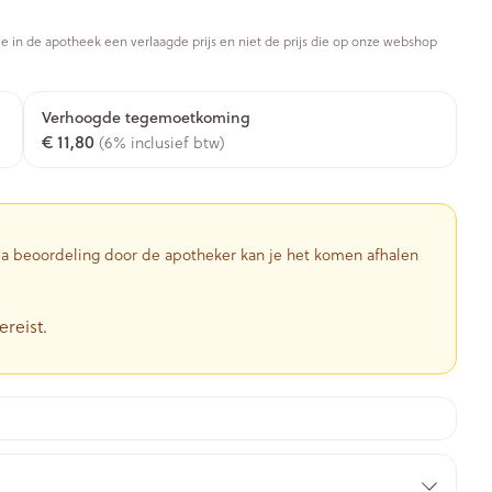
Toon meer
je in de apotheek een verlaagde prijs en niet de prijs die op onze webshop
Diagnosetesten en
stress
Vlooien en teken
Mond en keel
meetapparatuur
Oren
Zuigtabletten
Verhoogde tegemoetkoming
Alcoholtest
g
Oordopjes
€ 11,80
(6% inclusief btw)
herapie -
Mond, muil of snavel
en -druppels
Spray - oplossing
Bloeddrukmeter
ls
Oorreiniging
Cholesteroltest
zen
Oordruppels
Hartslagmeter
ulpmiddelen
 Na beoordeling door de apotheker kan je het komen afhalen
Toon meer
ereist.
herming
Hygiëne
Ergonomie
nning en -
Aambeien
s
Bad en douche
Ademhaling en zuurstof
je
Badkamer