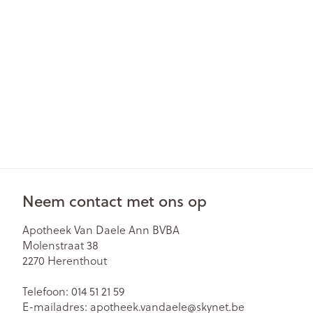
Gezichtsverzor
Pillendozen en
accessoires
Pigmentstoorn
Gevoelige huid
geïrriteerde hu
Gemengde hu
Doffe huid
Toon meer
Neem contact met ons op
Snurken
Apotheek Van Daele Ann BVBA
Molenstraat 38
2270
Herenthout
Telefoon:
014 51 21 59
E-mailadres:
apotheek.vandaele@
skynet.be