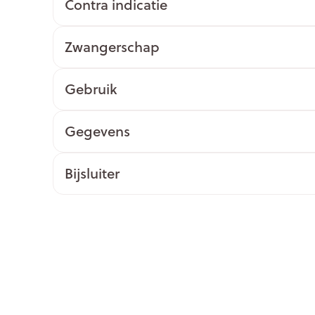
Contra indicatie
ging
Supplementen
Insectenwe
Mondmaskers
middelen
Zwangerschap
issen
 -
Gebruik
id
id
Gegevens
Bijsluiter
Zelfbruiner
Scheren