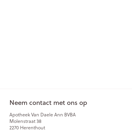
Gezichtsverzor
Pillendozen en
accessoires
Pigmentstoorn
Gevoelige huid
geïrriteerde hu
Gemengde hu
Doffe huid
Toon meer
Snurken
Neem contact met ons op
Apotheek Van Daele Ann BVBA
Molenstraat 38
2270
Herenthout