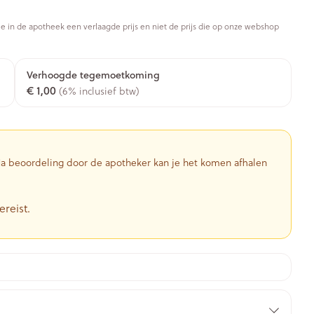
Toon meer
je in de apotheek een verlaagde prijs en niet de prijs die op onze webshop
Diagnosetesten en
stress
Vlooien en teken
Mond en keel
meetapparatuur
Oren
Zuigtabletten
Verhoogde tegemoetkoming
Alcoholtest
g
Oordopjes
€ 1,00
(6% inclusief btw)
herapie -
Mond, muil of snavel
en -druppels
Spray - oplossing
Bloeddrukmeter
ls
Oorreiniging
Cholesteroltest
zen
Oordruppels
Hartslagmeter
ulpmiddelen
 Na beoordeling door de apotheker kan je het komen afhalen
Toon meer
ereist.
herming
Hygiëne
Ergonomie
nning en -
Aambeien
s
Bad en douche
Ademhaling en zuurstof
je
Badkamer