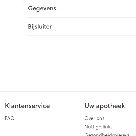
Gegevens
ging
Supplementen
Insectenwe
Mondmaskers
middelen
issen
Bijsluiter
 -
id
id
Zelfbruiner
Scheren
Klantenservice
Uw apotheek
FAQ
Over ons
Nuttige links
Gezondheidsnieuws