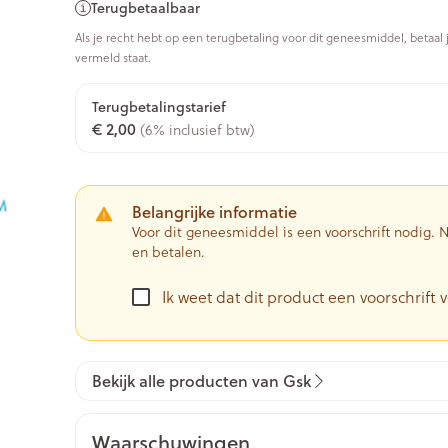
Terugbetaalbaar
0+ categorie
Als je recht hebt op een terugbetaling voor dit geneesmiddel, betaal 
Wondzorg
EHBO
vermeld staat.
ie
ven
Homeopathie
Spieren en gewrichten
Gemoed en 
Ogen
Neus
Neus
Ogen
eneeskunde categorie
Vilt
Podologie
n
Ooginfecties
Tabletten
Terugbetalingstarief
Spray
Oogspoelin
€ 2,00
(6% inclusief btw)
Handschoenen
Cold - Hot t
Oren
Ogen
Anti allergische en anti
Neussprays 
 en EHBO categorie
denborstels
Oogdruppe
warm/koud
inflammatoire middelen
al
Wondhelend
los
Creme - gel
Verbanddo
 antiviraal
Ontzwellende middelen
insecten categorie
Brandwonden
 pluimen
Accessoires
Belangrijke informatie
Droge ogen
Medische h
Glaucoom
Voor dit geneesmiddel is een voorschrift nodig.
Toon meer
en betalen.
ddelen categorie
Toon meer
Toon meer
Ik weet dat dit product een voorschrift v
en
e en
Nagels
Diabetes
Zonnebesc
Stoma
Hart- en bloedvaten
Bloedverdu
stolling
Bekijk alle producten van Gsk
eelt en
Nagellak
Bloedglucosemeter
Aftersun
Stomazakje
len
Kalk- en schimmelnagels
Teststrips en naalden
Lippen
Stomaplaat
spray
ires
Waarschuwingen