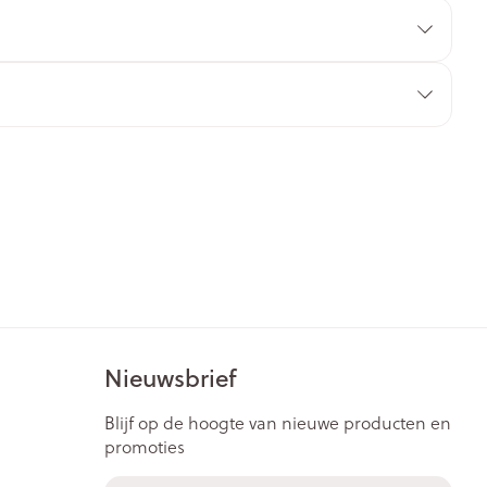
rende
Parfums en
geurproducten
CBD
Nieuwsbrief
Blijf op de hoogte van nieuwe producten en
promoties
E-mail adres