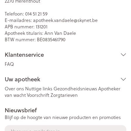
2270
Herenthout
Telefoon:
014 51 21 59
E-mailadres:
apotheek.vandaele@
skynet.be
APB nummer:
131201
Apotheek titularis:
Ann Van Daele
BTW nummer:
BE0835461790
Klantenservice
FAQ
Uw apotheek
Over ons
Nuttige links
Gezondheidsnieuws
Apotheker
van wacht
Voorschrift
Zorgtarieven
Nieuwsbrief
Blijf op de hoogte van nieuwe producten en promoties
E-mail adres