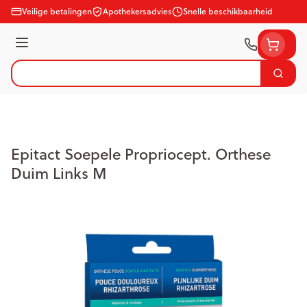
Ga naar de inhoud
Veilige betalingen
Apothekersadvies
Snelle beschikbaarheid
Menu
Zoek
Product, merk, categorie...
Epitact Soepele Propriocept. Orthese
Duim Links M