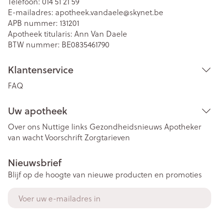
Telefoon:
014 51 21 59
E-mailadres:
apotheek.vandaele@
skynet.be
APB nummer:
131201
Apotheek titularis:
Ann Van Daele
BTW nummer:
BE0835461790
Klantenservice
FAQ
Uw apotheek
Over ons
Nuttige links
Gezondheidsnieuws
Apotheker
van wacht
Voorschrift
Zorgtarieven
Nieuwsbrief
Blijf op de hoogte van nieuwe producten en promoties
E-mail adres