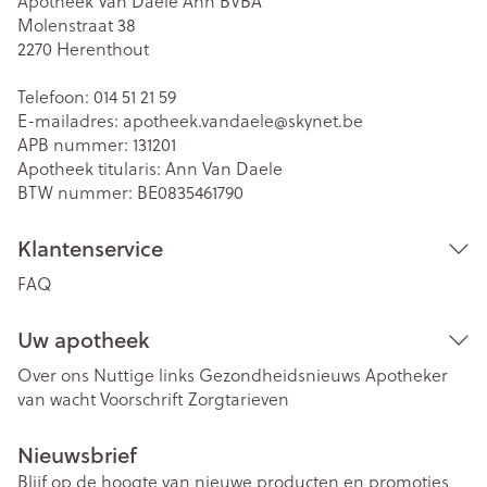
Apotheek Van Daele Ann BVBA
Molenstraat 38
2270
Herenthout
Telefoon:
014 51 21 59
E-mailadres:
apotheek.vandaele@
skynet.be
APB nummer:
131201
Apotheek titularis:
Ann Van Daele
BTW nummer:
BE0835461790
Klantenservice
FAQ
Uw apotheek
Over ons
Nuttige links
Gezondheidsnieuws
Apotheker
van wacht
Voorschrift
Zorgtarieven
Nieuwsbrief
Blijf op de hoogte van nieuwe producten en promoties